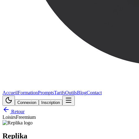
Accueil
Formation
Prompts
Tarifs
Outils
Blog
Contact
Connexion
Inscription
Retour
Loisirs
Freemium
Replika