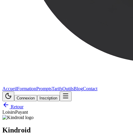
Accueil
Formation
Prompts
Tarifs
Outils
Blog
Contact
Connexion
Inscription
Retour
Loisirs
Payant
Kindroid