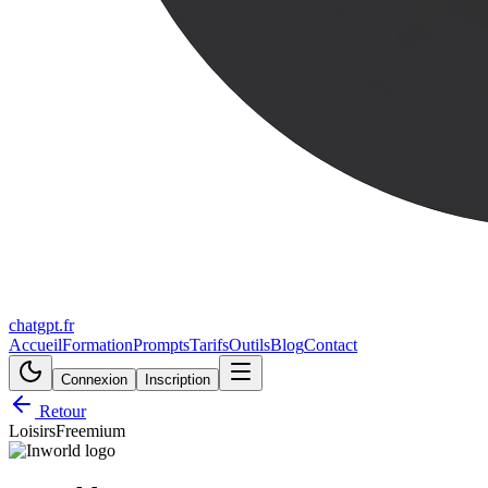
chatgpt.fr
Accueil
Formation
Prompts
Tarifs
Outils
Blog
Contact
Connexion
Inscription
Retour
Loisirs
Freemium