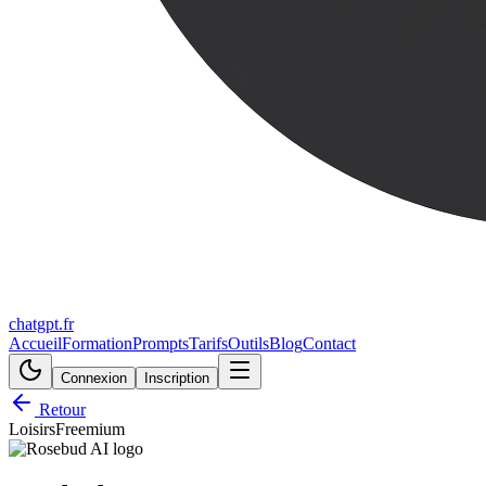
chatgpt.fr
Accueil
Formation
Prompts
Tarifs
Outils
Blog
Contact
Connexion
Inscription
Retour
Loisirs
Freemium