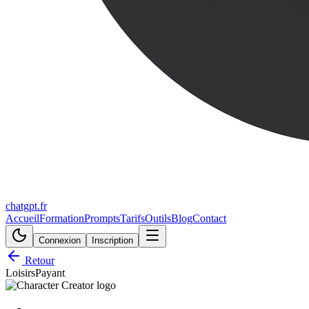
chatgpt.fr
Accueil
Formation
Prompts
Tarifs
Outils
Blog
Contact
Connexion
Inscription
Retour
Loisirs
Payant