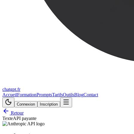
chatgpt.fr
Accueil
Formation
Prompts
Tarifs
Outils
Blog
Contact
Connexion
Inscription
Retour
Texte
API payante