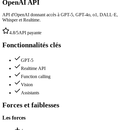
OpenAI API
API d'OpenAI donnant accès à GPT-5, GPT-4o, o1, DALL·E,
Whisper et Realtime.
4.8
/5
API payante
Fonctionnalités clés
GPT-5
Realtime API
Function calling
Vision
Assistants
Forces et faiblesses
Les forces