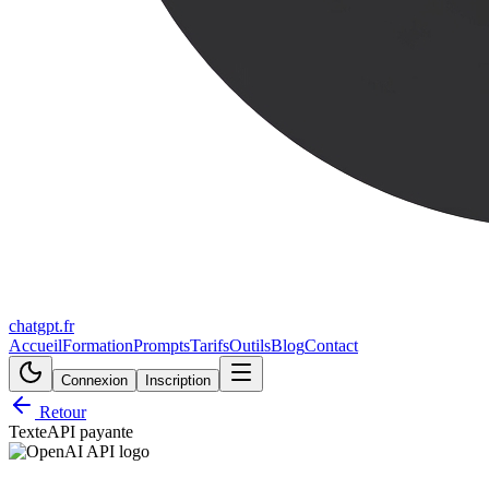
chatgpt.fr
Accueil
Formation
Prompts
Tarifs
Outils
Blog
Contact
Connexion
Inscription
Retour
Texte
API payante