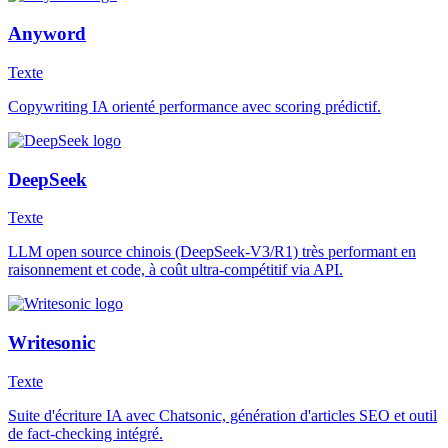
Anyword
Texte
Copywriting IA orienté performance avec scoring prédictif.
DeepSeek
Texte
LLM open source chinois (DeepSeek-V3/R1) très performant en
raisonnement et code, à coût ultra-compétitif via API.
Writesonic
Texte
Suite d'écriture IA avec Chatsonic, génération d'articles SEO et outil
de fact-checking intégré.