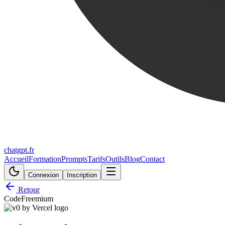
chatgpt.fr
Accueil
Formation
Prompts
Tarifs
Outils
Blog
Contact
Connexion
Inscription
Retour
Code
Freemium