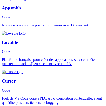
Appsmith
Code
No-code open-source pour apps internes avec IA assistant.
Lovable
Code
Plateforme française pour créer des applications web complètes
(frontend + backend) en discutant avec une IA.
Cursor
Code
Fork de VS Code dopé à l'IA. Auto-complétion contextuelle, agent
qui édite plusieurs fichiers, debugging.