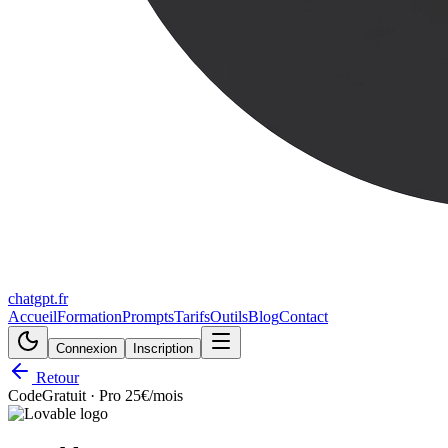
chatgpt.fr
Accueil
Formation
Prompts
Tarifs
Outils
Blog
Contact
Connexion
Inscription
Retour
Code
Gratuit · Pro 25€/mois