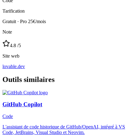
Code
Tarification
Gratuit · Pro 25€/mois
Note
4.8
/5
Site web
lovable.dev
Outils similaires
GitHub Copilot
Code
L'assistant de code historique de GitHub/OpenAI, intégré à VS
Code, JetBrains, Visual Studio et Neovim.