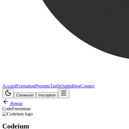
Accueil
Formation
Prompts
Tarifs
Outils
Blog
Contact
Connexion
Inscription
Retour
Code
Freemium
Codeium