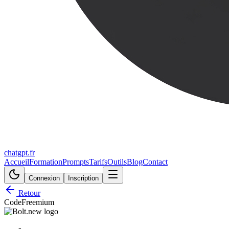
chatgpt.fr
Accueil
Formation
Prompts
Tarifs
Outils
Blog
Contact
Connexion
Inscription
Retour
Code
Freemium