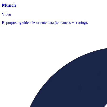
Munch
Video
Repurposing vidéo IA orienté data (tendances + scoring).