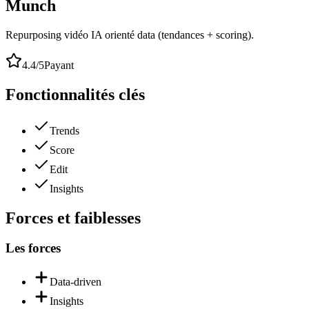
Munch
Repurposing vidéo IA orienté data (tendances + scoring).
4.4
/5
Payant
Fonctionnalités clés
Trends
Score
Edit
Insights
Forces et faiblesses
Les forces
Data-driven
Insights