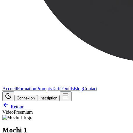
Accueil
Formation
Prompts
Tarifs
Outils
Blog
Contact
Connexion
Inscription
Retour
Video
Freemium
Mochi 1