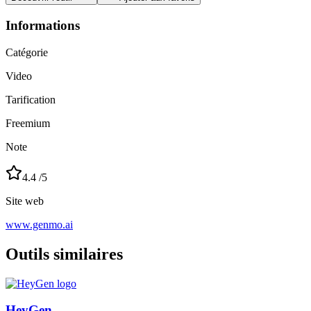
Informations
Catégorie
Video
Tarification
Freemium
Note
4.4
/5
Site web
www.genmo.ai
Outils similaires
HeyGen