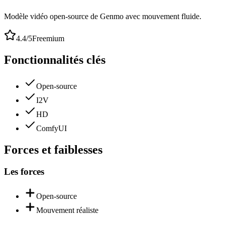
Modèle vidéo open-source de Genmo avec mouvement fluide.
4.4
/5
Freemium
Fonctionnalités clés
Open-source
I2V
HD
ComfyUI
Forces et faiblesses
Les forces
Open-source
Mouvement réaliste