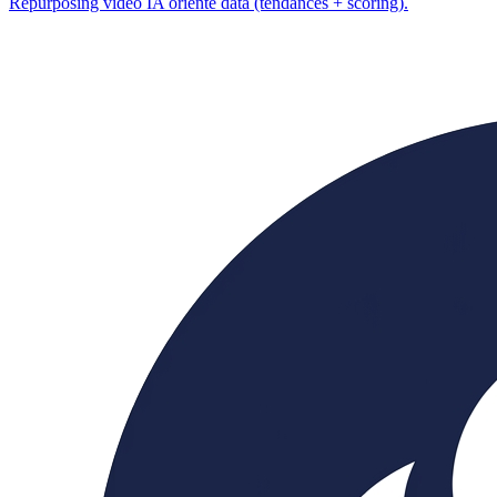
Repurposing vidéo IA orienté data (tendances + scoring).