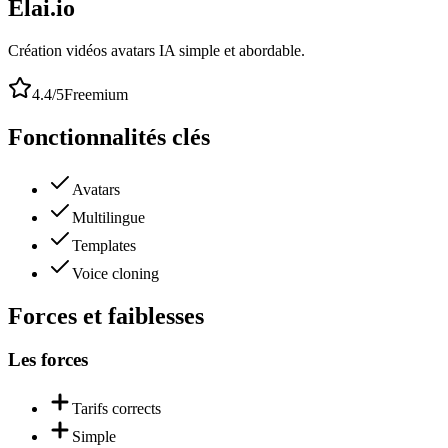
Elai.io
Création vidéos avatars IA simple et abordable.
4.4
/5
Freemium
Fonctionnalités clés
Avatars
Multilingue
Templates
Voice cloning
Forces et faiblesses
Les forces
Tarifs corrects
Simple