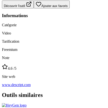
Découvrir l'outil
Ajouter aux favoris
Informations
Catégorie
Video
Tarification
Freemium
Note
4.6
/5
Site web
www.descript.com
Outils similaires