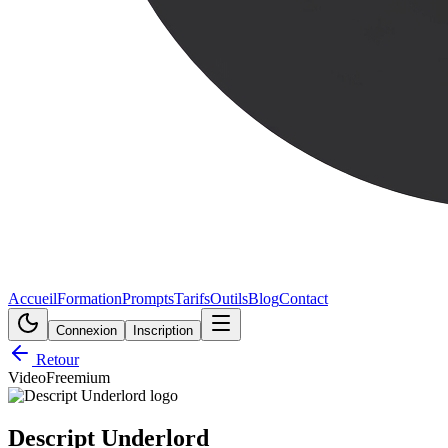
Accueil
Formation
Prompts
Tarifs
Outils
Blog
Contact
Connexion
Inscription
Retour
Video
Freemium
Descript Underlord