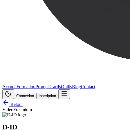
Accueil
Formation
Prompts
Tarifs
Outils
Blog
Contact
Connexion
Inscription
Retour
Video
Freemium
D-ID