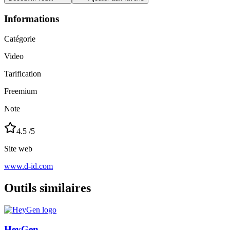
Informations
Catégorie
Video
Tarification
Freemium
Note
4.5
/5
Site web
www.d-id.com
Outils similaires
HeyGen