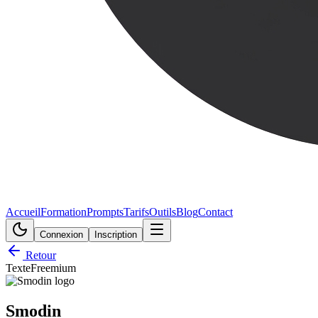
Accueil
Formation
Prompts
Tarifs
Outils
Blog
Contact
Connexion
Inscription
Retour
Texte
Freemium
Smodin