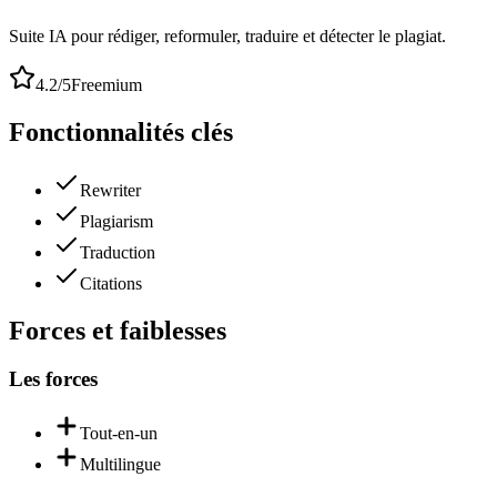
Suite IA pour rédiger, reformuler, traduire et détecter le plagiat.
4.2
/5
Freemium
Fonctionnalités clés
Rewriter
Plagiarism
Traduction
Citations
Forces et faiblesses
Les forces
Tout-en-un
Multilingue