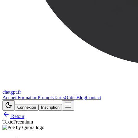
chatgpt.fr
Accueil
Formation
Prompts
Tarifs
Outils
Blog
Contact
Connexion
Inscription
Retour
Texte
Freemium