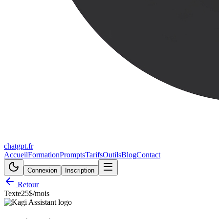
chatgpt.fr
Accueil
Formation
Prompts
Tarifs
Outils
Blog
Contact
Connexion
Inscription
Retour
Texte
25$/mois