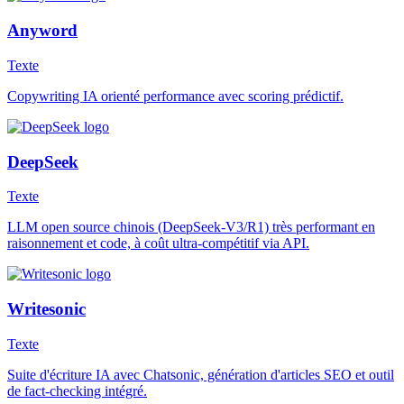
Anyword
Texte
Copywriting IA orienté performance avec scoring prédictif.
DeepSeek
Texte
LLM open source chinois (DeepSeek-V3/R1) très performant en
raisonnement et code, à coût ultra-compétitif via API.
Writesonic
Texte
Suite d'écriture IA avec Chatsonic, génération d'articles SEO et outil
de fact-checking intégré.