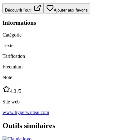
Découvrir l'outil
Ajouter aux favoris
Informations
Catégorie
Texte
Tarification
Freemium
Note
4.3
/5
Site web
www.hyperwriteai.com
Outils similaires