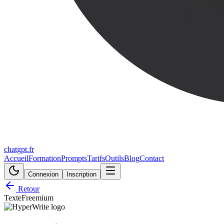
chatgpt.fr
Accueil
Formation
Prompts
Tarifs
Outils
Blog
Contact
Connexion
Inscription
Retour
Texte
Freemium