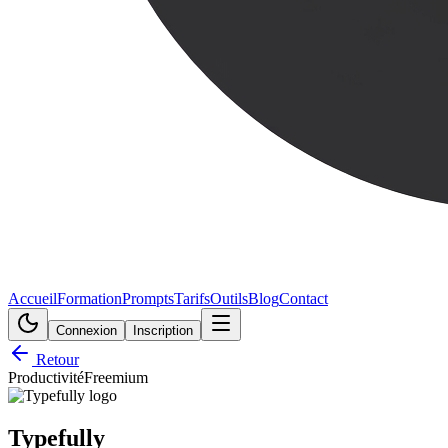
Accueil
Formation
Prompts
Tarifs
Outils
Blog
Contact
Connexion
Inscription
Retour
Productivité
Freemium
Typefully