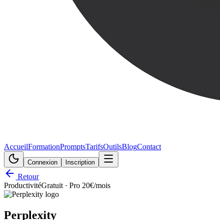
Accueil
Formation
Prompts
Tarifs
Outils
Blog
Contact
Connexion
Inscription
Retour
Productivité
Gratuit · Pro 20€/mois
Perplexity