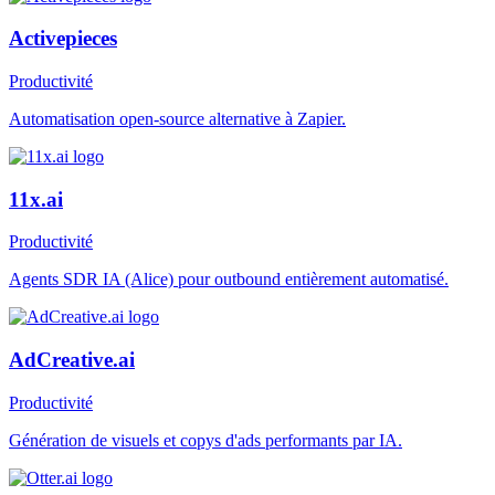
Activepieces
Productivité
Automatisation open-source alternative à Zapier.
11x.ai
Productivité
Agents SDR IA (Alice) pour outbound entièrement automatisé.
AdCreative.ai
Productivité
Génération de visuels et copys d'ads performants par IA.