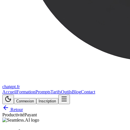
chatgpt.fr
Accueil
Formation
Prompts
Tarifs
Outils
Blog
Contact
Connexion
Inscription
Retour
Productivité
Payant