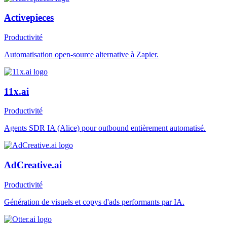
Activepieces
Productivité
Automatisation open-source alternative à Zapier.
11x.ai
Productivité
Agents SDR IA (Alice) pour outbound entièrement automatisé.
AdCreative.ai
Productivité
Génération de visuels et copys d'ads performants par IA.