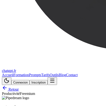
chatgpt.fr
Accueil
Formation
Prompts
Tarifs
Outils
Blog
Contact
Connexion
Inscription
Retour
Productivité
Freemium