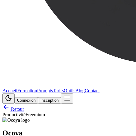
Accueil
Formation
Prompts
Tarifs
Outils
Blog
Contact
Connexion
Inscription
Retour
Productivité
Freemium
Ocoya