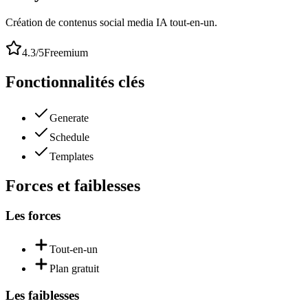
Création de contenus social media IA tout-en-un.
4.3
/5
Freemium
Fonctionnalités clés
Generate
Schedule
Templates
Forces et faiblesses
Les forces
Tout-en-un
Plan gratuit
Les faiblesses