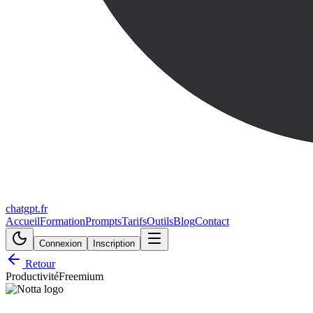
chatgpt.fr
Accueil
Formation
Prompts
Tarifs
Outils
Blog
Contact
Connexion
Inscription
Retour
Productivité
Freemium