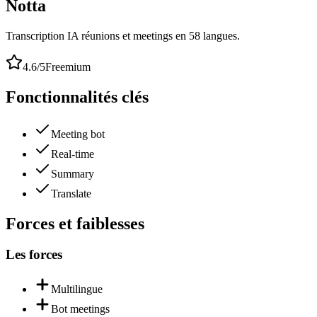
Notta
Transcription IA réunions et meetings en 58 langues.
4.6
/5
Freemium
Fonctionnalités clés
Meeting bot
Real-time
Summary
Translate
Forces et faiblesses
Les forces
Multilingue
Bot meetings