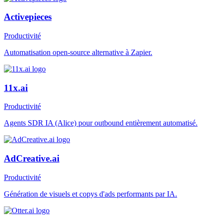
Activepieces
Productivité
Automatisation open-source alternative à Zapier.
11x.ai
Productivité
Agents SDR IA (Alice) pour outbound entièrement automatisé.
AdCreative.ai
Productivité
Génération de visuels et copys d'ads performants par IA.