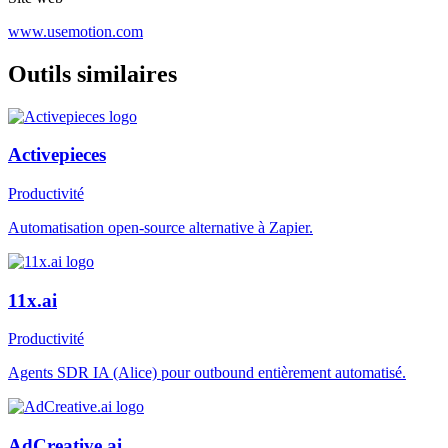
www.usemotion.com
Outils similaires
Activepieces
Productivité
Automatisation open-source alternative à Zapier.
11x.ai
Productivité
Agents SDR IA (Alice) pour outbound entièrement automatisé.
AdCreative.ai