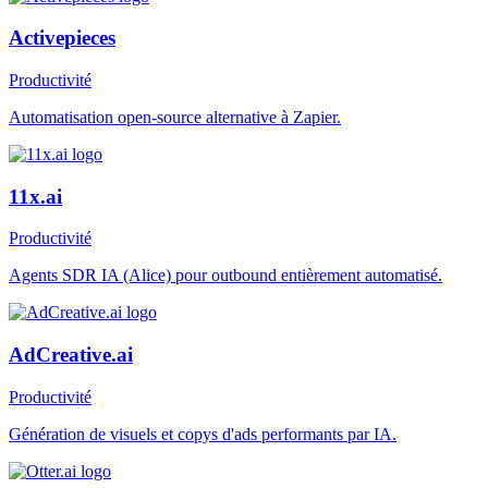
Activepieces
Productivité
Automatisation open-source alternative à Zapier.
11x.ai
Productivité
Agents SDR IA (Alice) pour outbound entièrement automatisé.
AdCreative.ai
Productivité
Génération de visuels et copys d'ads performants par IA.