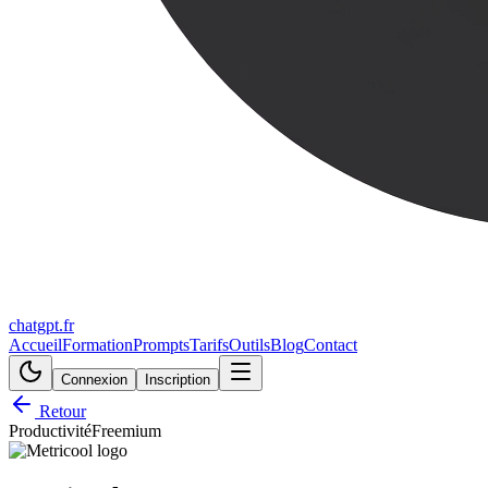
chatgpt.fr
Accueil
Formation
Prompts
Tarifs
Outils
Blog
Contact
Connexion
Inscription
Retour
Productivité
Freemium