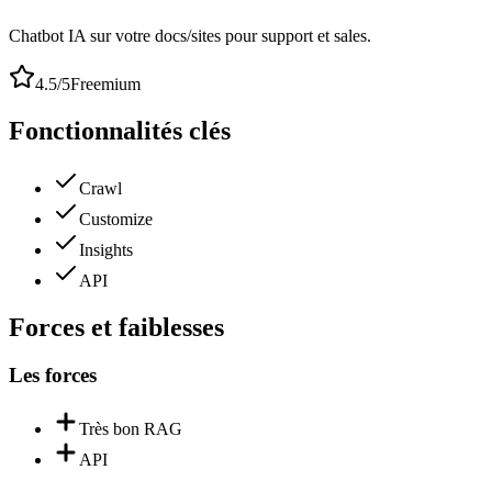
Chatbot IA sur votre docs/sites pour support et sales.
4.5
/5
Freemium
Fonctionnalités clés
Crawl
Customize
Insights
API
Forces et faiblesses
Les forces
Très bon RAG
API