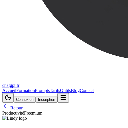
chatgpt.fr
Accueil
Formation
Prompts
Tarifs
Outils
Blog
Contact
Connexion
Inscription
Retour
Productivité
Freemium