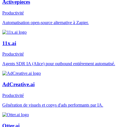
Activepieces
Productivité
Automatisation open-source alternative à Zapier.
11x.ai
Productivité
Agents SDR IA (Alice) pour outbound entièrement automatisé.
AdCreative.ai
Productivité
Génération de visuels et copys d'ads performants par IA.
Otter.ai