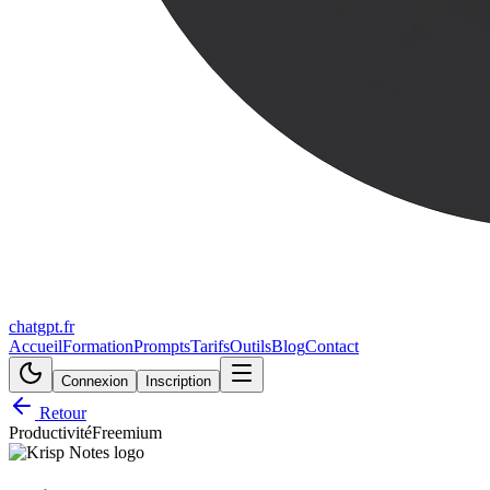
chatgpt.fr
Accueil
Formation
Prompts
Tarifs
Outils
Blog
Contact
Connexion
Inscription
Retour
Productivité
Freemium