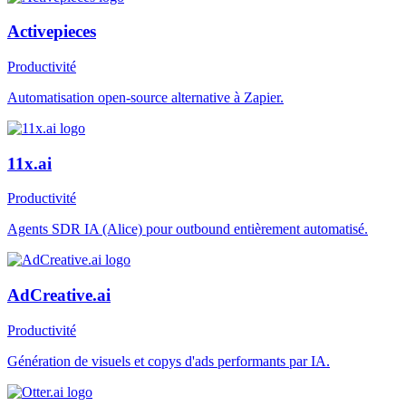
Activepieces
Productivité
Automatisation open-source alternative à Zapier.
11x.ai
Productivité
Agents SDR IA (Alice) pour outbound entièrement automatisé.
AdCreative.ai
Productivité
Génération de visuels et copys d'ads performants par IA.