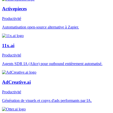
Activepieces
Productivité
Automatisation open-source alternative à Zapier.
11x.ai
Productivité
Agents SDR IA (Alice) pour outbound entièrement automatisé.
AdCreative.ai
Productivité
Génération de visuels et copys d'ads performants par IA.