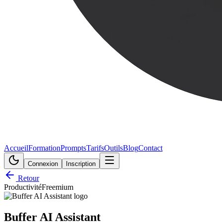
Accueil
Formation
Prompts
Tarifs
Outils
Blog
Contact
Connexion
Inscription
Retour
Productivité
Freemium
Buffer AI Assistant