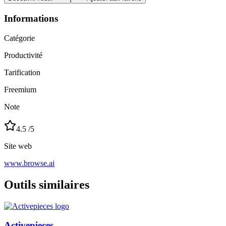
Informations
Catégorie
Productivité
Tarification
Freemium
Note
4.5
/5
Site web
www.browse.ai
Outils similaires
Activepieces