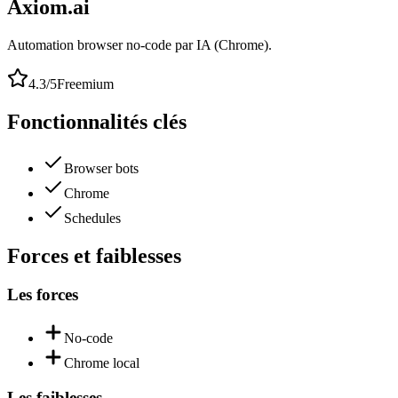
Axiom.ai
Automation browser no-code par IA (Chrome).
4.3
/5
Freemium
Fonctionnalités clés
Browser bots
Chrome
Schedules
Forces et faiblesses
Les forces
No-code
Chrome local
Les faiblesses