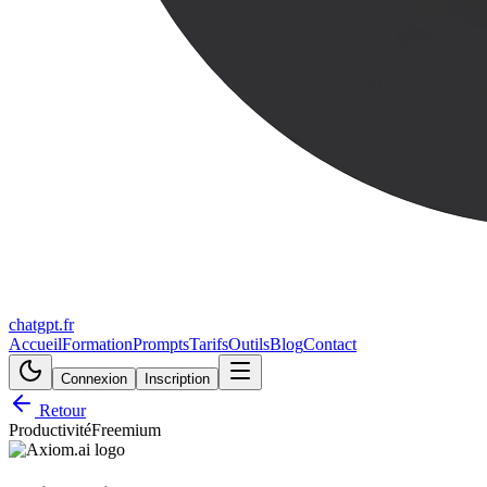
chatgpt.fr
Accueil
Formation
Prompts
Tarifs
Outils
Blog
Contact
Connexion
Inscription
Retour
Productivité
Freemium