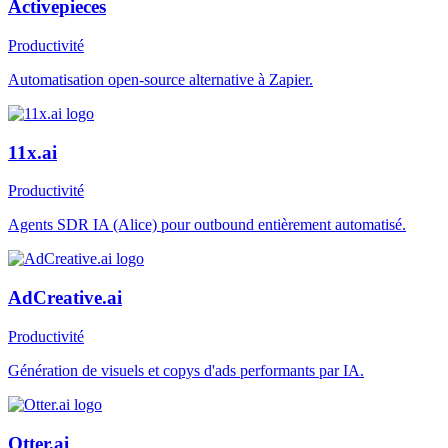
Activepieces
Productivité
Automatisation open-source alternative à Zapier.
11x.ai
Productivité
Agents SDR IA (Alice) pour outbound entièrement automatisé.
AdCreative.ai
Productivité
Génération de visuels et copys d'ads performants par IA.
Otter.ai