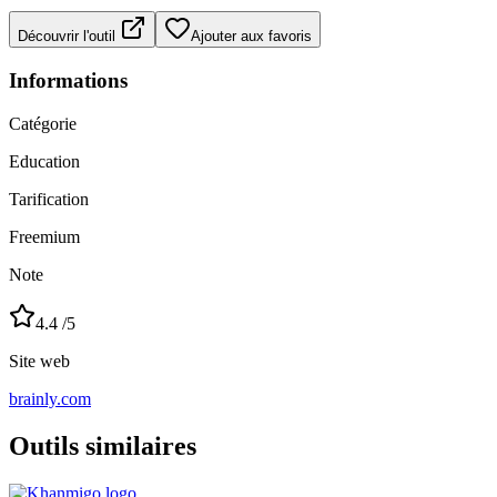
Découvrir l'outil
Ajouter aux favoris
Informations
Catégorie
Education
Tarification
Freemium
Note
4.4
/5
Site web
brainly.com
Outils similaires