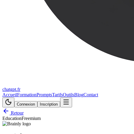
chatgpt.fr
Accueil
Formation
Prompts
Tarifs
Outils
Blog
Contact
Connexion
Inscription
Retour
Education
Freemium