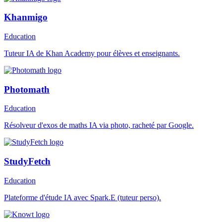
Khanmigo
Education
Tuteur IA de Khan Academy pour élèves et enseignants.
Photomath
Education
Résolveur d'exos de maths IA via photo, racheté par Google.
StudyFetch
Education
Plateforme d'étude IA avec Spark.E (tuteur perso).