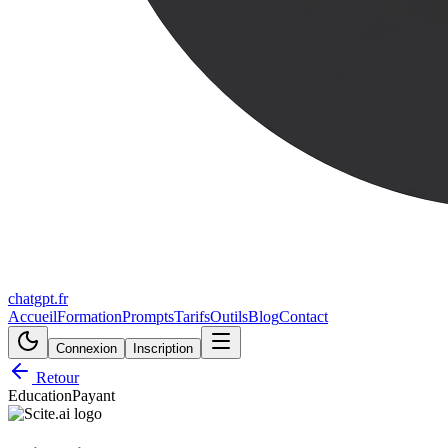
chatgpt.fr
Accueil
Formation
Prompts
Tarifs
Outils
Blog
Contact
Connexion
Inscription
Retour
Education
Payant