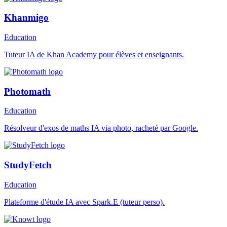
Khanmigo
Education
Tuteur IA de Khan Academy pour élèves et enseignants.
Photomath
Education
Résolveur d'exos de maths IA via photo, racheté par Google.
StudyFetch
Education
Plateforme d'étude IA avec Spark.E (tuteur perso).