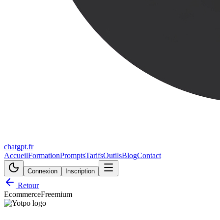
chatgpt.fr
Accueil
Formation
Prompts
Tarifs
Outils
Blog
Contact
Connexion
Inscription
Retour
Ecommerce
Freemium