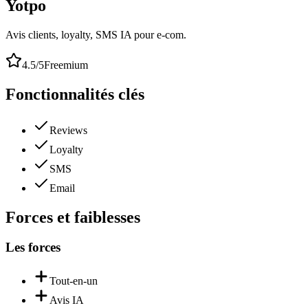
Yotpo
Avis clients, loyalty, SMS IA pour e-com.
4.5
/5
Freemium
Fonctionnalités clés
Reviews
Loyalty
SMS
Email
Forces et faiblesses
Les forces
Tout-en-un
Avis IA