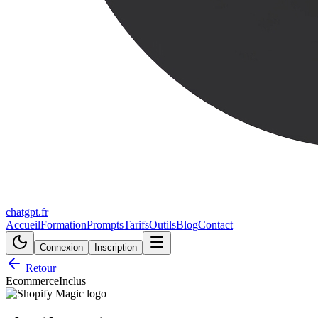
chatgpt.fr
Accueil
Formation
Prompts
Tarifs
Outils
Blog
Contact
Connexion
Inscription
Retour
Ecommerce
Inclus