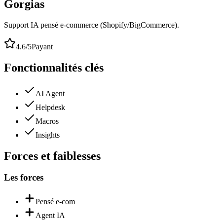
Gorgias
Support IA pensé e-commerce (Shopify/BigCommerce).
4.6
/5
Payant
Fonctionnalités clés
AI Agent
Helpdesk
Macros
Insights
Forces et faiblesses
Les forces
Pensé e-com
Agent IA