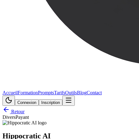
Accueil
Formation
Prompts
Tarifs
Outils
Blog
Contact
Connexion
Inscription
Retour
Divers
Payant
Hippocratic AI