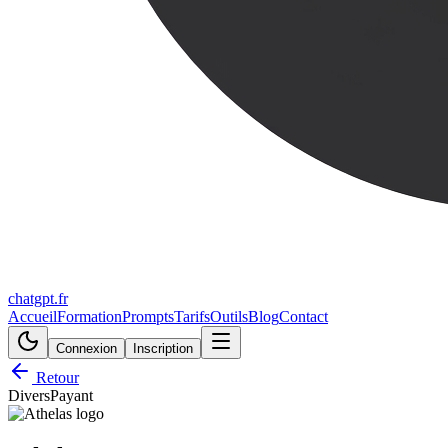
chatgpt.fr
Accueil
Formation
Prompts
Tarifs
Outils
Blog
Contact
Connexion
Inscription
Retour
Divers
Payant