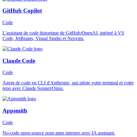
GitHub Copilot
Code
L'assistant de code historique de GitHub/OpenAI, intégré à VS
Code, JetBrains, Visual Studio et Neovim.
Claude Code
Code
Agent de code en CLI d'Anthropic, qui pilote votre terminal et votre
repo avec Claude Sonnet/Opus.
Appsmith
Code
No-code open-source pour apps internes avec IA assistant.