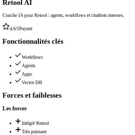
Retool AI
Couche IA pour Retool : agents, workflows et chatbots internes.
4.6
/5
Payant
Fonctionnalités clés
Workflows
Agents
Apps
Vector DB
Forces et faiblesses
Les forces
Intégré Retool
Très puissant