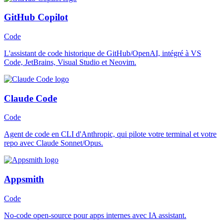
GitHub Copilot
Code
L'assistant de code historique de GitHub/OpenAI, intégré à VS
Code, JetBrains, Visual Studio et Neovim.
Claude Code
Code
Agent de code en CLI d'Anthropic, qui pilote votre terminal et votre
repo avec Claude Sonnet/Opus.
Appsmith
Code
No-code open-source pour apps internes avec IA assistant.