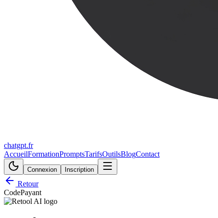
chatgpt.fr
Accueil
Formation
Prompts
Tarifs
Outils
Blog
Contact
Connexion
Inscription
Retour
Code
Payant