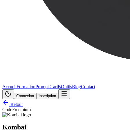
Accueil
Formation
Prompts
Tarifs
Outils
Blog
Contact
Connexion
Inscription
Retour
Code
Freemium
Kombai