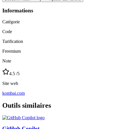
Informations
Catégorie
Code
Tarification
Freemium
Note
4.5
/5
Site web
kombai.com
Outils similaires
GitHub Copilot