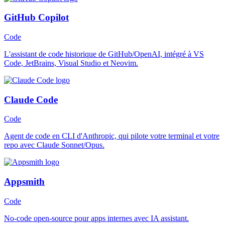
GitHub Copilot
Code
L'assistant de code historique de GitHub/OpenAI, intégré à VS
Code, JetBrains, Visual Studio et Neovim.
Claude Code
Code
Agent de code en CLI d'Anthropic, qui pilote votre terminal et votre
repo avec Claude Sonnet/Opus.
Appsmith
Code
No-code open-source pour apps internes avec IA assistant.