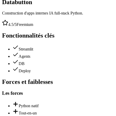
Databutton
Construction d'apps internes IA full-stack Python.
4.5
/5
Freemium
Fonctionnalités clés
Streamlit
Agents
DB
Deploy
Forces et faiblesses
Les forces
Python natif
Tout-en-un