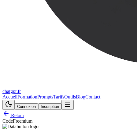
chatgpt.fr
Accueil
Formation
Prompts
Tarifs
Outils
Blog
Contact
Connexion
Inscription
Retour
Code
Freemium