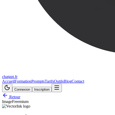
chatgpt.fr
Accueil
Formation
Prompts
Tarifs
Outils
Blog
Contact
Connexion
Inscription
Retour
Image
Freemium